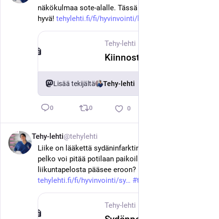
näkökulmaa sote-alalle. Tässä Tehy-lehden vinkit, ole 
hyvä! 
tehylehti.fi/fi/hyvinvointi/ki
#
tehy
#
sote
Tehy-lehti
·
3. kesäk.
Kiinnostavatko vanhat hoitajaelokuvat? Mustavalkoisia suomifilmejä voi katsoa ilmaiseksi netissä – 10 vinkkiä
Lisää tekijältä
Tehy-lehti
0
0
0
Tehy-lehti
@tehylehti
3. kesäk.
Liike on lääkettä sydäninfarktin sairastaneelle, mutta 
pelko voi pitää potilaan paikoillaan. Miten 
liikuntapelosta pääsee eroon? 
tehylehti.fi/fi/hyvinvointi/sy
#
tehy
#
sote
Tehy-lehti
·
3. kesäk.