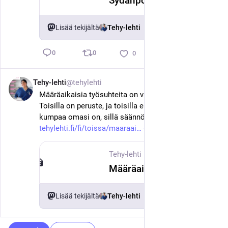
Sydänpotilaan kannattaa liikkua säännöllisesti – pelko pienenee
Lisää tekijältä
Tehy-lehti
0
0
0
Tehy-lehti
@tehylehti
2. kesäk.
Määräaikaisia työsuhteita on vastedes kahdenlaisia. 
Toisilla on peruste, ja toisilla ei. Ole tarkkana, 
kumpaa omasi on, sillä säännöt ovat erilaiset. 
tehylehti.fi/fi/toissa/maaraai
#
tehy
#
sote
Tehy-lehti
·
2. kesäk.
Määräaikaisen työsopimuksen voi solmia nyt ilman perustetta – miten se muuttaa työntekijän asemaa?
Lisää tekijältä
Tehy-lehti
0
0
0