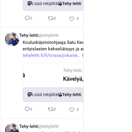
Lisää tekijältä
Tehy-lehti
0
0
0
Tehy-lehti
@tehylehti
18. kesäk.
Koulunkäynninohjaaja Satu Keskitaloa kiehtovat 
erityislasten kekseliäisyys ja arvoituksellisuus. 
tehylehti.fi/fi/toissa/jokaine
#
tehy
#
sote
Tehy-lehti
·
18. kesäk.
Kävelyä, pukemista, syömistä – erityislasten kanssa työskentelevä koulunkäynninohjaaja auttaa elämän perusasioiden opettelussa
Lisää tekijältä
Tehy-lehti
0
0
0
Tehy-lehti
@tehylehti
18. kesäk.