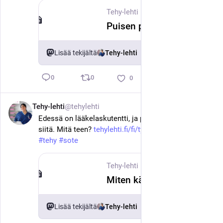
Tehy-lehti
·
11. kesäk.
Puisen päiväkodin akustiikka ja sisäilma saavat käyttäjiltä kiitosta
Lisää tekijältä
Tehy-lehti
0
0
0
Tehy-lehti
@tehylehti
11. kesäk.
Edessä on lääkelaskutentti, ja pelkään, että en selviä 
siitä. Mitä teen? 
tehylehti.fi/fi/tyoelama/miten
#
tehy
#
sote
Tehy-lehti
·
11. kesäk.
Miten käy, jos en läpäise lääkelaskutenttiä?
Lisää tekijältä
Tehy-lehti