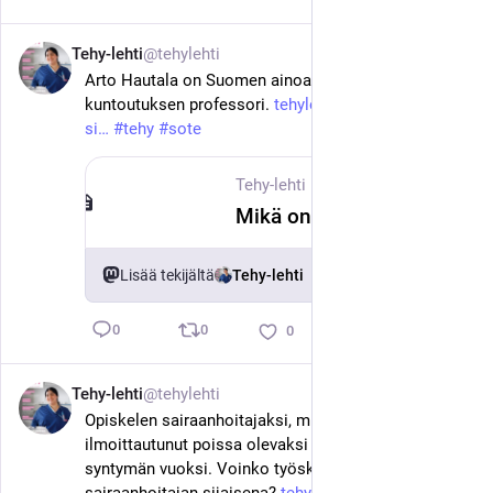
Tehy-lehti
@tehylehti
16. kesäk.
Arto Hautala on Suomen ainoa fysioterapian ja 
kuntoutuksen professori. 
tehylehti.fi/fi/toissa/mika-
si
#
tehy
#
sote
Tehy-lehti
·
16. kesäk.
Mikä on sitkein harhaluulo fysioterapiasta, Arto Hautala?
Lisää tekijältä
Tehy-lehti
0
0
0
Tehy-lehti
@tehylehti
15. kesäk.
Opiskelen sairaanhoitajaksi, mutta olen 
ilmoittautunut poissa olevaksi opiskelijaksi lapsen 
syntymän vuoksi. Voinko työskennellä 