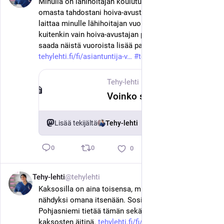
Minulla on lähihoitajan koulutus, mutta työskentelen 
omasta tahdostani hoiva-avustajana. Esihenkilö 
laittaa minulle lähihoitajan vuoroja, joista saan 
kuitenkin vain hoiva-avustajan palkan. Voisinko 
saada näistä vuoroista lisää palkkaa? 
tehylehti.fi/fi/asiantuntija-v
#
tehy
#
sote
Tehy-lehti
·
18. kesäk.
Voinko saada lisää palkkaa vaativammista vuoroista?
Lisää tekijältä
Tehy-lehti
0
0
0
Tehy-lehti
@tehylehti
18. kesäk.
Kaksosilla on aina toisensa, mutta myös tarve tulla 
nähdyksi omana itsenään. Sosionomi Tuuli 
Pohjasniemi tietää tämän sekä kaksosena että 
kaksosten äitinä. 
tehylehti.fi/fi/ihmiset/rikkau
#
tehy