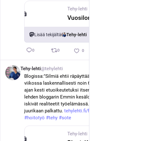
Tehy-lehti
·
3. kesäk.
Vuosiloma pitenee jopa 13 päivää – FinnHEMSin lääkärihelikopterien ensihoitajien työehtosopimus hyväksyttiin
Lisää tekijältä
Tehy-lehti
0
0
0
Tehy-lehti
@tehylehti
3. kesäk.
Blogissa:"Silmiä ehtii räpäyttää reilussa neljässä 
viikossa laskennallisesti noin 600 000 kertaa. Sen 
ajan kesti etuoikeutetuksi itsensä kokevan Tehy-
lehden bloggarin Emmin kesäloma. Sen jälkeen 
iskivät realiteetit työelämässä. Kesäsijaisia ei ole 
juurikaan palkattu. 
tehylehti.fi/fi/blogi/kesasija
 " 
#
hoitotyö
#
tehy
#
sote
Tehy-lehti
·
3. kesäk.