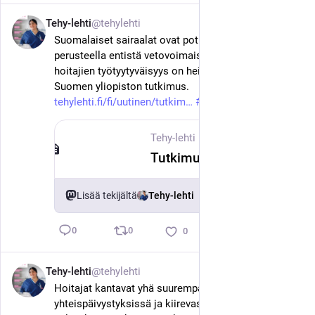
Tehy-lehti
@tehylehti
5. kesäk.
Suomalaiset sairaalat ovat potilastyytyväisyyden 
perusteella entistä vetovoimaisempia, mutta 
hoitajien työtyytyväisyys on heikentynyt, kertoo Itä-
Suomen yliopiston tutkimus. 
tehylehti.fi/fi/uutinen/tutkim
#
tehy
#
sote
Tehy-lehti
·
5. kesäk.
Tutkimus: Potilaat ovat tyytyväisiä sairaaloihin, mutta hoitajien työtyytyväisyys on laskenut
Lisää tekijältä
Tehy-lehti
0
0
0
Tehy-lehti
@tehylehti
4. kesäk.
Hoitajat kantavat yhä suurempaa vastuuta 
yhteispäivystyksissä ja kiirevastaanotoilla. Tehyn 