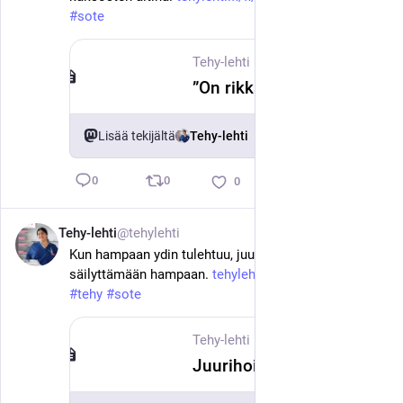
#
sote
Tehy-lehti
·
18. kesäk.
”On rikkaus olla kaksonen” – miten sote-ammattilaisten tulisi kohdata monikkoperheet?
Lisää tekijältä
Tehy-lehti
0
0
0
Tehy-lehti
@tehylehti
18. kesäk.
Kun hampaan ydin tulehtuu, juurihoito auttaa 
säilyttämään hampaan. 
tehylehti.fi/fi/hyvinvointi/ju
#
tehy
#
sote
Tehy-lehti
·
18. kesäk.
Juurihoidolla on suotta huono maine – operaatio pelastaa hampaan joskus jopa yhdellä käynnillä