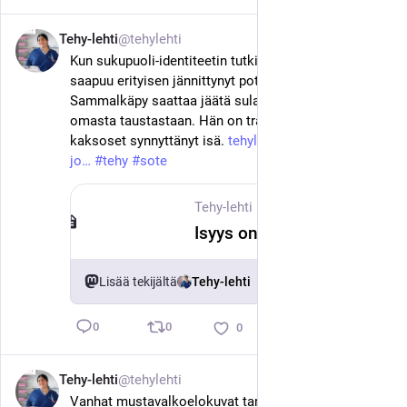
Tehy-lehti
@tehylehti
3. kesäk.
Kun sukupuoli-identiteetin tutkimuspoliklinikalle 
saapuu erityisen jännittynyt potilas, Nooa 
Sammalkäpy saattaa jäätä sulattaakseen kertoa 
omasta taustastaan. Hän on transmies – ja 
kaksoset synnyttänyt isä. 
tehylehti.fi/fi/ihmiset/isa-
jo
#
tehy
#
sote
Tehy-lehti
·
3. kesäk.
Isyys on ollut sitä, mistä transmies Nooa Sammalkäpy haaveili – ”Lapset ovat hykerryttävässä iässä”
Lisää tekijältä
Tehy-lehti
0
0
0
Tehy-lehti
@tehylehti
3. kesäk.
Vanhat mustavalkoelokuvat tarjoavat aikakautensa 