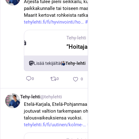
Arjesta tulee pieni seikkailu, kun muuttaa toiselle 
paikkakunnalle tai toiseen maahan. Heidi, Rita ja 
Maarit kertovat rohkeista ratkaisuistaan. 
tehylehti.fi/fi/hyvinvointi/ho
#
tehy
#
sote
Tehy-lehti
·
18. kesäk.
”Hoitajan ammatti on antanut paljon mahdollisuuksia seikkailla” – työn perässä muuttaneet kertovat, kannattiko hyppy tuntemattomaan
Lisää tekijältä
Tehy-lehti
0
0
0
Tehy-lehti
@tehylehti
17. kesäk.
Etelä-Karjala, Etelä-Pohjanmaa ja Kymenlaakso 
joutuvat valtion tarkempaan ohjaukseen 
talousvaikeuksiensa vuoksi. 
tehylehti.fi/fi/uutinen/kolme-
#
tehy
#
sote