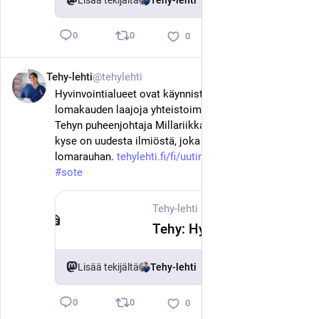
Lisää tekijältä
Tehy-lehti
0
0
0
Tehy-lehti
@tehylehti
23. kesäk.
Hyvinvointialueet ovat käynnistäneet kesken 
lomakauden laajoja yhteistoimintaneuvotteluja. 
Tehyn puheenjohtaja Millariikka Rytkösen mielestä 
kyse on uudesta ilmiöstä, joka vie hoitajilta 
lomarauhan. 
tehylehti.fi/fi/uutinen/tehy-h
#
tehy
#
sote
Tehy-lehti
·
23. kesäk.
Tehy: Hyvinvointialueiden yt-neuvottelut vievät hoitajilta lomarauhan
Lisää tekijältä
Tehy-lehti
0
0
0