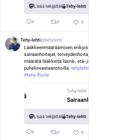
Lisää tekijältä
Tehy-lehti
0
0
0
Tehy-lehti
@tehylehti
8. kesäk.
Lääkkeenmääräämisen erikoispätevyyden saaneet 
sairaanhoitajat, terveydenhoitajat ja kätilöt voivat 
määrätä lääkkeitä läsnä-, etä- ja 
puhelinvastaanotoilla. 
tehylehti.fi/fi/uutinen/sairaa
#
tehy
#
sote
Tehy-lehti
·
8. kesäk.
Sairaanhoitaja voi määrätä lääkettä myös etänä
Lisää tekijältä
Tehy-lehti
0
0
0