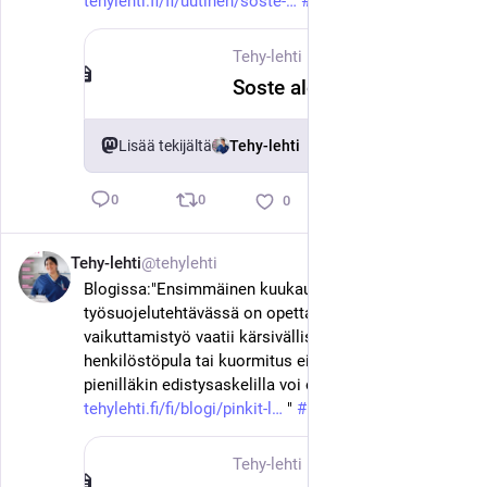
tehylehti.fi/fi/uutinen/soste-
#
tehy
#
sote
Tehy-lehti
·
22. kesäk.
Soste aloittaa muutosneuvottelut – jopa koko toiminta ja 29 työpaikkaa vaarassa
Lisää tekijältä
Tehy-lehti
0
0
0
Tehy-lehti
@tehylehti
22. kesäk.
Blogissa:"Ensimmäinen kuukausi uudessa 
työsuojelutehtävässä on opettanut, että 
vaikuttamistyö vaatii kärsivällisyyttä. Vaikka kiire, 
henkilöstöpula tai kuormitus eivät katoa hetkessä, 
pienilläkin edistysaskelilla voi olla suuri merkitys. 
tehylehti.fi/fi/blogi/pinkit-l
 " 
#
hoitotyö
#
tehy
#
sote
Tehy-lehti
·
22. kesäk.