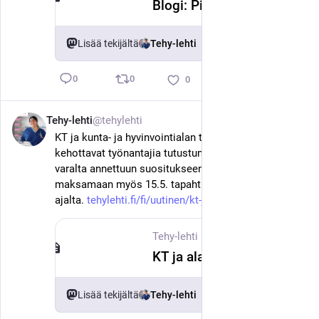
Blogi: Pinkit lasit putosivat - työsuojelun arjessa tärkeintä onkin saada asiat liikkeelle
Lisää tekijältä
Tehy-lehti
0
0
0
Tehy-lehti
@tehylehti
18. kesäk.
KT ja kunta- ja hyvinvointialan työntekijäjärjestöt 
kehottavat työnantajia tutustumaan drooniuhkien 
varalta annettuun suositukseen. Palkat suositellaan 
maksamaan myös 15.5. tapahtuneen drooniuhan 
ajalta. 
tehylehti.fi/fi/uutinen/kt-ja-
#
tehy
#
sote
Tehy-lehti
·
18. kesäk.
KT ja alan työntekijäjärjestöt: Työnantajien käytävä paikallisesti läpi drooniuhkatilanteisiin liittyvät ohjeet
Lisää tekijältä
Tehy-lehti