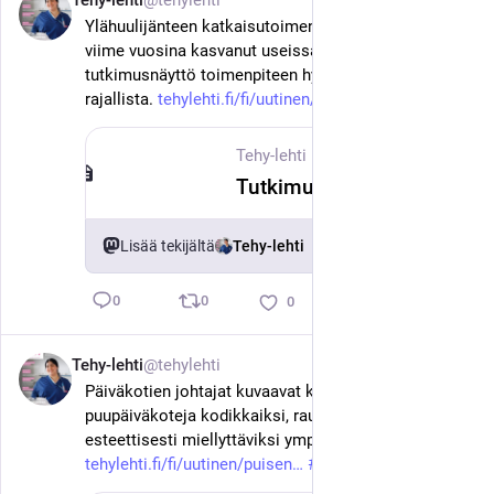
Tehy-lehti
@tehylehti
11. kesäk.
Ylähuulijänteen katkaisutoimenpiteiden määrä on 
viime vuosina kasvanut useissa maissa, vaikka 
tutkimusnäyttö toimenpiteen hyödyistä on ollut 
rajallista. 
tehylehti.fi/fi/uutinen/tutkim
#
tehy
#
sote
Tehy-lehti
·
11. kesäk.
Tutkimus: Aiempi imetyskokemus vähentää imetysongelmia – vauvan ylähuulijänne ei selitä vaikeuksia
Lisää tekijältä
Tehy-lehti
0
0
0
Tehy-lehti
@tehylehti
11. kesäk.
Päiväkotien johtajat kuvaavat kyselyssä 
puupäiväkoteja kodikkaiksi, rauhallisiksi ja 
esteettisesti miellyttäviksi ympäristöiksi. 
tehylehti.fi/fi/uutinen/puisen
#
tehy
#
sote