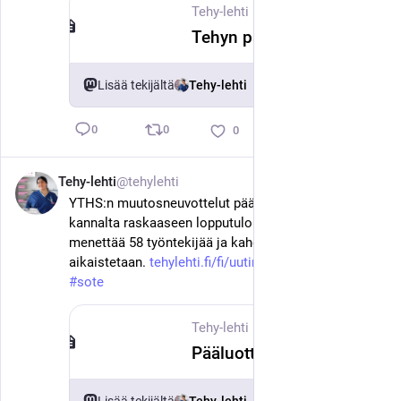
Tehy-lehti
·
24. kesäk.
Tehyn pääluottamusedustaja yt-neuvotteluista: ”Itsensä voi ilmeisesti säästää hengiltä”
Lisää tekijältä
Tehy-lehti
0
0
0
Tehy-lehti
@tehylehti
23. kesäk.
YTHS:n muutosneuvottelut päättyivät henkilöstön 
kannalta raskaaseen lopputulokseen. Työnsä 
menettää 58 työntekijää ja kahdeksan tehtävää osa-
aikaistetaan. 
tehylehti.fi/fi/uutinen/paaluo
#
tehy
#
sote
Tehy-lehti
·
23. kesäk.
Pääluottamusedustaja YTHS:n irtisanomisista: ”Väki on järkyttynyttä”