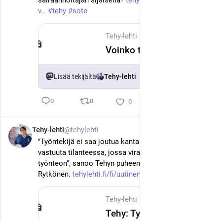
sairaanhoitajan sijaisena? 
tehylehti.fi/fi/asiantuntija-
v
#
tehy
#
sote
Tehy-lehti
·
15. kesäk.
Voinko toimia sijaisena, kun pidän taukoa opinnoista?
Lisää tekijältä
Tehy-lehti
0
0
0
Tehy-lehti
@tehylehti
12. kesäk.
"Työntekijä ei saa joutua kantamaan taloudellista 
vastuuta tilanteessa, jossa viranomaisen ohje estää 
työnteon", sanoo Tehyn puheenjohtaja Millariikka 
Rytkönen. 
tehylehti.fi/fi/uutinen/tehy-t
#
tehy
#
sote
Tehy-lehti
·
12. kesäk.
Tehy: Työntekijälle kuuluu palkka drooniuhkatilanteessa