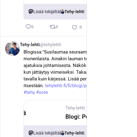
Lisää tekijältä
Tehy-lehti
0
0
0
Tehy-lehti
@tehylehti
12. kesäk.
Blogissa:"Susilaumaa seuraamalla voi oppia 
monenlaista. Ainakin lauman toiminta herättää 
ajatuksia johtamisesta. Näkökulmat voivat muuttua, 
kun jättäytyy viimeiseksi. Takaa asiat näkyvät eri 
tavalla kuin kärjessä. Lisää perspektiiviä syntyy kuin 
itsestään. 
tehylehti.fi/fi/blogi/periiko-
 " 
#
hoitotyö
#
tehy
#
sote
Tehy-lehti
·
12. kesäk.
Blogi: Periikö hukka toimivan lauman?
Lisää tekijältä
Tehy-lehti