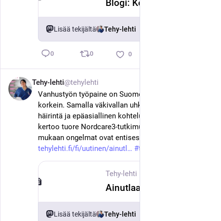
Blogi: Kesäsijaisesta tuli uhanalainen laji
Lisää tekijältä
Tehy-lehti
0
0
0
Tehy-lehti
@tehylehti
3. kesäk.
Vanhustyön työpaine on Suomessa Pohjoismaiden 
korkein. Samalla väkivallan uhka, seksuaalinen 
häirintä ja epäasiallinen kohtelu ovat lisääntyneet, 
kertoo tuore Nordcare3-tutkimus. Tutkijoiden 
mukaan ongelmat ovat entisestään syventyneet. 
tehylehti.fi/fi/uutinen/ainutl
#
tehy
#
sote
Tehy-lehti
·
3. kesäk.
Ainutlaatuinen tutkimus on seurannut vanhustyön tilaa 20 vuotta: ”Olosuhteet ovat huonontuneet huonontumistaan”
Lisää tekijältä
Tehy-lehti