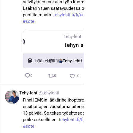
selvityksen mukaan työn kuormittavuus on kasvanut. 
Lääkärin tuen saatavuudessa on merkittäviä eroja eri 
puolilla maata. 
tehylehti.fi/fi/uutinen/tehyn-
#
tehy
#
sote
Tehy-lehti
·
4. kesäk.
Tehyn selvitys: Itsenäisillä hoitajavastaanotoilla vastuu lisääntyy – arvostus ja palkka eivät pysy mukana
Lisää tekijältä
Tehy-lehti
0
0
0
Tehy-lehti
@tehylehti
3. kesäk.
FinnHEMSin lääkärihelikoptereissa työskentelevien 
ensihoitajien vuosiloma pitenee parhaimmillaan jopa 
13 päivää. Se tekee työehtosopimusratkaisusta 
poikkeuksellisen. 
tehylehti.fi/fi/uutinen/vuosil
#
tehy
#
sote