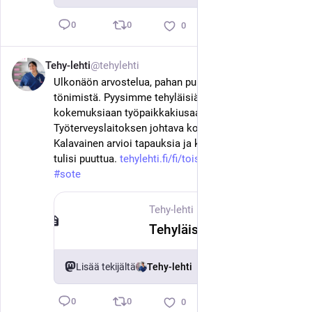
0
0
0
Tehy-lehti
@tehylehti
3. kesäk.
Ulkonäön arvostelua, pahan puhumista ja jopa 
tönimistä. Pyysimme tehyläisiä kertomaan 
kokemuksiaan työpaikkakiusaamisesta. 
Työterveyslaitoksen johtava konsultti Susanna 
Kalavainen arvioi tapauksia ja kertoo, miten niihin 
tulisi puuttua. 
tehylehti.fi/fi/toissa/mustama
#
tehy
#
sote
Tehy-lehti
·
3. kesäk.
Tehyläiset kertovat työpaikkakiusaamisesta – asiantuntija arvioi seitsemää tapausta
Lisää tekijältä
Tehy-lehti
0
0
0