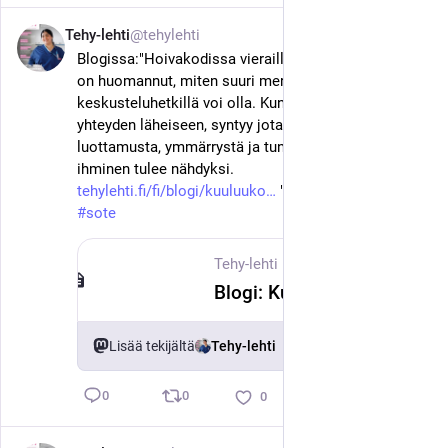
Tehy-lehti
@tehylehti
23. kesäk.
Blogissa:"Hoivakodissa vieraillessaan Hanna Jensen 
on huomannut, miten suuri merkitys pienillä 
keskusteluhetkillä voi olla. Kun hoitaja ottaa 
yhteyden läheiseen, syntyy jotain arvokasta: 
luottamusta, ymmärrystä ja tunnetta siitä, että 
ihminen tulee nähdyksi. 
tehylehti.fi/fi/blogi/kuuluuko
 " 
#
hoitotyö
#
tehy
#
sote
Tehy-lehti
·
23. kesäk.
Blogi: Kuuluuko jutustelu hoitajan toimenkuvaan?
Lisää tekijältä
Tehy-lehti
0
0
0