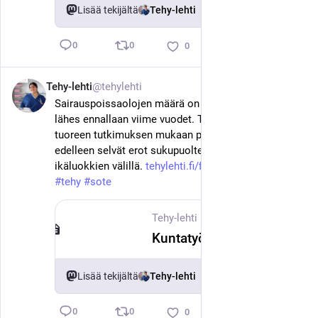
Lisää tekijältä
Tehy-lehti
0
0
0
Tehy-lehti
@tehylehti
16. kesäk.
Sairauspoissaolojen määrä on pysynyt kunnissa 
lähes ennallaan viime vuodet. Työterveyslaitoksen 
tuoreen tutkimuksen mukaan poissaoloissa näkyvät 
edelleen selvät erot sukupuolten, ammattiryhmien ja 
ikäluokkien välillä. 
tehylehti.fi/fi/uutinen/kuntat
#
tehy
#
sote
Tehy-lehti
·
16. kesäk.
Kuntatyöntekijöillä yhä 16 sairauspoissaolopäivää vuodessa
Lisää tekijältä
Tehy-lehti
0
0
0