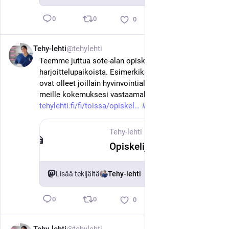
0
0
0
Tehy-lehti
@tehylehti
11. kesäk.
Teemme juttua sote-alan opiskelijoiden 
harjoittelupaikoista. Esimerkiksi ensihoidon paikat 
ovat olleet joillain hyvinvointialueilla tiukassa. Kerro 
meille kokemuksesi vastaamalla lyhyeen kyselyyn. 
tehylehti.fi/fi/toissa/opiskel
#
tehy
#
sote
Tehy-lehti
·
11. kesäk.
Opiskelija, onko harjoittelupaikkaa ollut hankala löytää?
Lisää tekijältä
Tehy-lehti
0
0
0