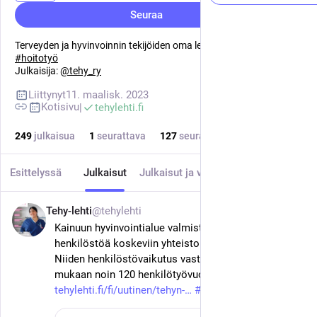
Seuraa
Terveyden ja hyvinvoinnin tekijöiden oma lehti.
#
tehylehti
#
tehy
#
hoitotyö
Julkaisija:
@
tehy_ry
Liittynyt
11. maalisk. 2023
Kotisivu
tehylehti.fi
249
julkaisua
1
seurattava
127
seuraajaa
Esittelyssä
Julkaisut
Julkaisut ja vastaukset
Media
Tehy-lehti
@tehylehti
24. kesäk.
Kainuun hyvinvointialue valmistautuu koko 
henkilöstöä koskeviin yhteistoimintaneuvotteluihin. 
Niiden henkilöstövaikutus vastaa alustavan arvion 
mukaan noin 120 henkilötyövuotta. 
tehylehti.fi/fi/uutinen/tehyn-
#
tehy
#
sote