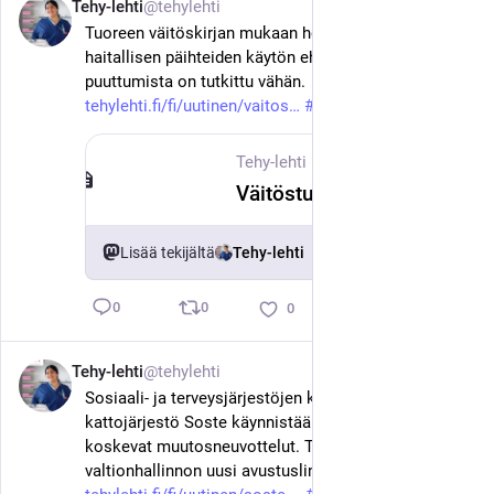
Tehy-lehti
@tehylehti
22. kesäk.
Tuoreen väitöskirjan mukaan hoitotyöntekijöiden 
haitallisen päihteiden käytön ehkäisyä ja varhaista 
puuttumista on tutkittu vähän. 
tehylehti.fi/fi/uutinen/vaitos
#
tehy
#
sote
Tehy-lehti
·
22. kesäk.
Väitöstutkimus: Hoitotyöntekijöiden päihdehaittojen ennaltaehkäisyyn kiinnitetään liian vähän huomiota
Lisää tekijältä
Tehy-lehti
0
0
0
Tehy-lehti
@tehylehti
22. kesäk.
Sosiaali- ja terveysjärjestöjen keskus- ja 
kattojärjestö Soste käynnistää koko henkilöstöä 
koskevat muutosneuvottelut. Taustalla on 
valtionhallinnon uusi avustuslinjaus. 