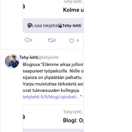
Tehy-lehti
·
17. kesäk.
Kolme uutta hyvinvointialuetta valtion arviointimenettelyyn
Lisää tekijältä
Tehy-lehti
0
0
0
Tehy-lehti
@tehylehti
17. kesäk.
Blogissa:"Elämme aikaa jolloin kesäsijaiset ovat jo 
saapuneet työpaikoille. Niille onnekkaille, joille 
sijaisia on ylipäätään palkattu. Tehy-lehden bloggari 
Varpu muistuttaa tärkeästä asiasta eli siitä miten he 
ovat tulevaisuuden kollegoja. 
tehylehti.fi/fi/blogi/opiskeli
 " 
#
hoitotyö
#
tehy
#
sote
Tehy-lehti
·
17. kesäk.
Blogi: Opiskelijat eivät ole vain kesän apukäsiä vaan tulevaisuuden kollegoja