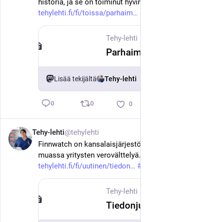
historia, ja se on toiminut hyvin. 
tehylehti.fi/fi/toissa/parhaim
#
tehy
#
sote
Tehy-lehti
·
10. kesäk.
Parhaimmillaan paikallinen sopiminen hyödyttää sekä työnantajaa että työntekijää
Lisää tekijältä
Tehy-lehti
0
0
0
Tehy-lehti
@tehylehti
10. kesäk.
Finnwatch on kansalaisjärjestö, joka selvittää muun 
muassa yritysten verovälttelyä. 
tehylehti.fi/fi/uutinen/tiedon
#
tehy
#
sote
Tehy-lehti
·
10. kesäk.
Tiedonjulkistamisen palkinto Finnwatchille – Tehy tukee järjestön työtä