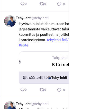
0
0
0
Tehy-lehti
@tehylehti
18. kesäk.
Hyvinvointialueiden mukaan harjoitteluiden 
järjestämistä vaikeuttavat talouspaineet, ohjauksen 
kuormitus ja puutteet harjoittelupaikkojen 
koordinoinnissa. 
tehylehti.fi/fi/uutinen/ktn-se
#
tehy
#
sote
Tehy-lehti
·
18. kesäk.
KT:n selvitys: Hyvinvointialueet lisänneet harjoittelupaikkoja säästöpaineista huolimatta
Lisää tekijältä
Tehy-lehti
0
0
0
Tehy-lehti
@tehylehti
18. kesäk.