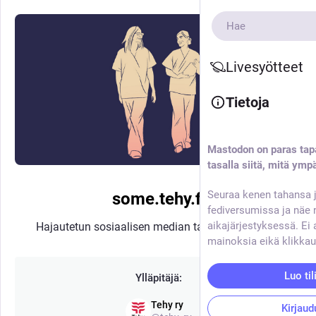
Livesyötteet
Tietoja
Mastodon on paras tap
tasalla siitä, mitä ympä
Seuraa kenen tahansa j
some.tehy.fi
fediversumissa ja näe 
aikajärjestyksessä. Ei 
Hajautetun sosiaalisen median tarjoaa
Mastodon
mainoksia eikä klikkau
Luo til
Ylläpitäjä:
Tehy ry
Kirjaud