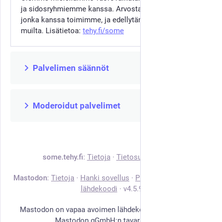
ja sidosryhmiemme kanssa. Arvostamme jokaista,
jonka kanssa toimimme, ja edellytämme samaa
muilta. Lisätietoa:
tehy.fi/some
Palvelimen säännöt
Moderoidut palvelimet
some.tehy.fi
:
Tietoja
·
Tietosuojakäytäntö
Mastodon
:
Tietoja
·
Hanki sovellus
·
Pikanäppäimet
·
Näytä
lähdekoodi
·
v
4.5.9
Mastodon on vapaa avoimen lähdekoodin ohjelmisto ja
Mastodon gGmbH:n tavaramerkki.